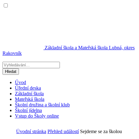
Základní škola a Mateřská škola Lubná,
okres
Rakovník
Úvod
Úřední deska
Základní škola
Mateřská škola
Školní družina a školní klub
Školní jídelna
Vstup do Školy online
Úvodní stránka
Přehled událostí
Sejdeme se za školou