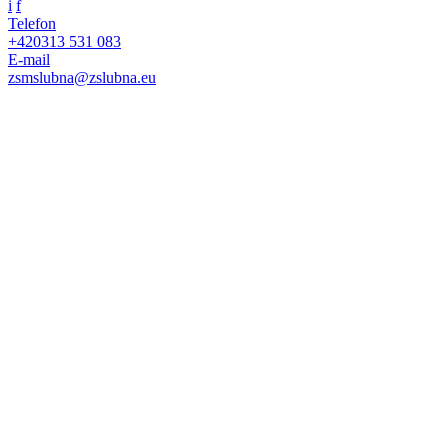
i
f
Telefon
+420
313 531 083
E-mail
zsmslubna@zslubna.eu